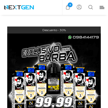
0
30%