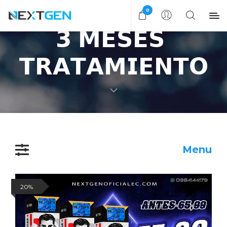
0
𝟯 𝗠𝗘𝗦𝗘𝗦 
𝗧𝗥𝗔𝗧𝗔𝗠𝗜𝗘𝗡𝗧𝗢
Menu
20%