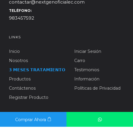
contactar@nextgenoficialec.com
TELÉFONO:
983457592
LINKS
Inicio
Iniciar Sesión
Nosotros
Carro
𝟯 𝗠𝗘𝗦𝗘𝗦 𝗧𝗥𝗔𝗧𝗔𝗠𝗜𝗘𝗡𝗧𝗢
Testimonios
Productos
Información
Contáctenos
Políticas de Privacidad
Registrar Producto
BOLETÍN INFORMATIVO
Comprar Ahora