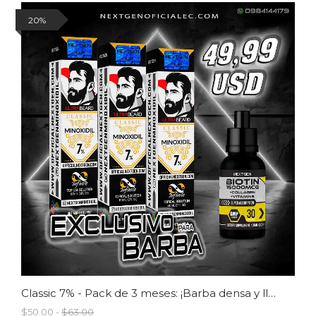
20%
Classic 7% - Pack de 3 meses: ¡Barba densa y llena como nunca!
$50.00 -
$63.00