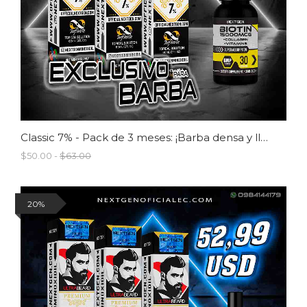
Classic 7% - Pack de 3 meses: ¡Barba densa y llena como nunca!
$50.00 -
$63.00
20%