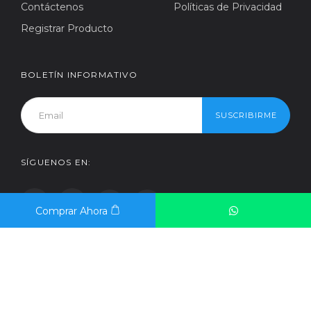
Contáctenos
Políticas de Privacidad
Registrar Producto
BOLETÍN INFORMATIVO
SUSCRIBIRME
SÍGUENOS EN:
Comprar Ahora
© Copyright 2026 - Derechos reservados a Nextgen Oficial EC -
Desarrollado por
BA Developer