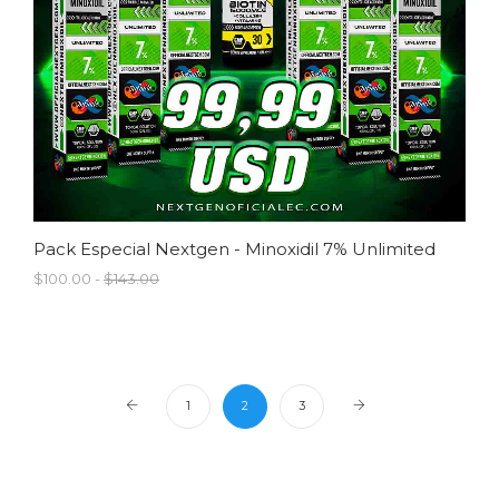
Pack Especial Nextgen - Minoxidil 7% Unlimited
$100.00 -
$143.00
1
2
3