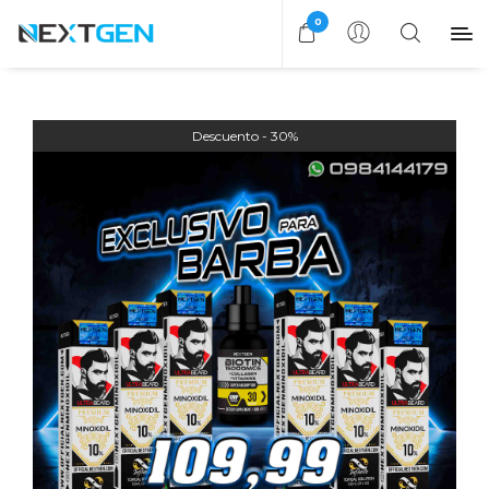
0
30%